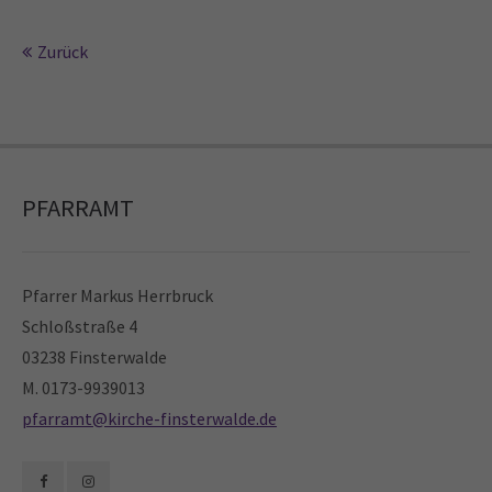
Zurück
24h
/ 365days
We offer support for our customers
PFARRAMT
Mon - Fri 8:00am - 5:00pm
(GMT +1)
Get in touch
Pfarrer Markus Herrbruck
Cybersteel Inc.
Schloßstraße 4
376-293 City Road, Suite 600
03238 Finsterwalde
San Francisco, CA 94102
M. 0173-9939013
pfarramt@kirche-finsterwalde.de
Have any questions?
+44 1234 567 890