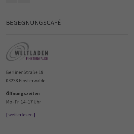
Drop us a line
info@yourdomain.com
BEGEGNUNGSCAFÉ
About us
Lorem ipsum dolor sit amet, consectetuer
adipiscing elit.
Aenean commodo ligula eget dolor. Aenean massa. Cum
sociis natoque penatibus et magnis dis parturient
Berliner Straße 19
montes, nascetur ridiculus mus. Donec quam felis,
03238 Finsterwalde
ultricies nec.
Öffnungszeiten
Mo–Fr 14–17 Uhr
[ weiterlesen ]