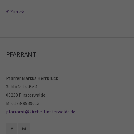
Drop us a line
Zurück
info@yourdomain.com
About us
Lorem ipsum dolor sit amet, consectetuer
adipiscing elit.
PFARRAMT
Aenean commodo ligula eget dolor. Aenean massa. Cum
sociis natoque penatibus et magnis dis parturient
montes, nascetur ridiculus mus. Donec quam felis,
Pfarrer Markus Herrbruck
ultricies nec.
Schloßstraße 4
03238 Finsterwalde
M. 0173-9939013
pfarramt@kirche-finsterwalde.de