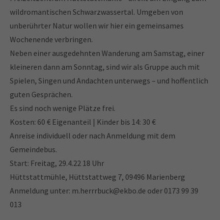
wildromantischen Schwarzwassertal. Umgeben von
unberührter Natur wollen wir hier ein gemeinsames
24h
Wochenende verbringen.
/ 365days
Neben einer ausgedehnten Wanderung am Samstag, einer
kleineren dann am Sonntag, sind wir als Gruppe auch mit
Spielen, Singen und Andachten unterwegs – und hoffentlich
We offer support for our customers
guten Gesprächen.
Mon - Fri 8:00am - 5:00pm
(GMT +1)
Es sind noch wenige Plätze frei.
Get in touch
Kosten: 60 € Eigenanteil | Kinder bis 14: 30 €
Anreise individuell oder nach Anmeldung mit dem
Cybersteel Inc.
Gemeindebus.
376-293 City Road, Suite 600
San Francisco, CA 94102
Start: Freitag, 29.4.22 18 Uhr
Hüttstattmühle, Hüttstattweg 7, 09496 Marienberg
Anmeldung unter: m.herrrbuck@ekbo.de oder 0173 99 39
Have any questions?
013
+44 1234 567 890