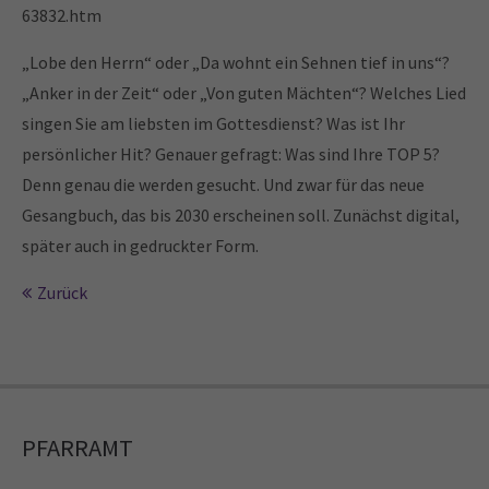
63832.htm
24h
„Lobe den Herrn“ oder „Da wohnt ein Sehnen tief in uns“?
/ 365days
„Anker in der Zeit“ oder „Von guten Mächten“? Welches Lied
singen Sie am liebsten im Gottesdienst? Was ist Ihr
persönlicher Hit? Genauer gefragt: Was sind Ihre TOP 5?
Denn genau die werden gesucht. Und zwar für das neue
We offer support for our customers
Mon - Fri 8:00am - 5:00pm
(GMT +1)
Gesangbuch, das bis 2030 erscheinen soll. Zunächst digital,
später auch in gedruckter Form.
Get in touch
Zurück
Cybersteel Inc.
376-293 City Road, Suite 600
San Francisco, CA 94102
Have any questions?
PFARRAMT
+44 1234 567 890