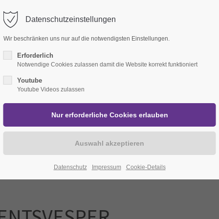
Datenschutzeinstellungen
port
Get in touch
Aktuelles
Gottesdienste
Innehalten
Vor
Wir beschränken uns nur auf die notwendigsten Einstellungen.
psum dolor sit amet:
Cybersteel Inc.
Erforderlich
Notwendige Cookies zulassen damit die Website korrekt funktioniert
376-293 City Road, Suite 6
Youtube
San Francisco, CA 94102
Youtube Videos zulassen
4h
/ 365days
Have any questions?
+44 1234 567 890
Drop us a line
r support for our customers
info@yourdomain.com
Fri 8:00am - 5:00pm
(GMT
Datenschutz
Impressum
Cookie-Details
ENTSVESPER