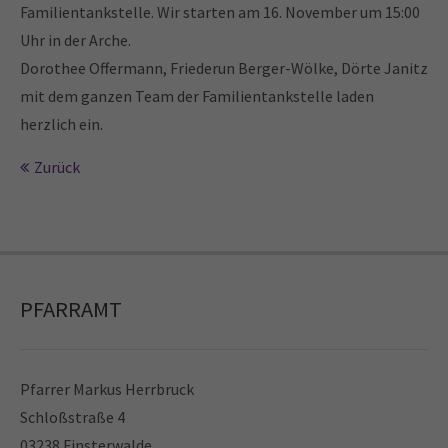
Familientankstelle. Wir starten am 16. November um 15:00
Drop us a line
Uhr in der Arche.
info@yourdomain.com
Dorothee Offermann, Friederun Berger-Wölke, Dörte Janitz
About us
mit dem ganzen Team der Familientankstelle laden
herzlich ein.
Lorem ipsum dolor sit amet, consectetuer
adipiscing elit.
Zurück
Aenean commodo ligula eget dolor. Aenean massa. Cum
sociis natoque penatibus et magnis dis parturient
montes, nascetur ridiculus mus. Donec quam felis,
ultricies nec.
PFARRAMT
Pfarrer Markus Herrbruck
Schloßstraße 4
03238 Finsterwalde