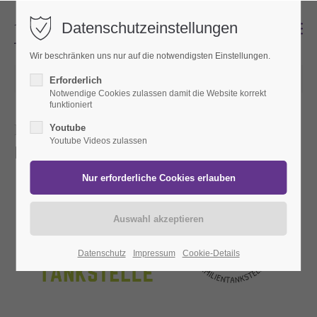
Datenschutzeinstellungen
Login
Wir beschränken uns nur auf die notwendigsten Einstellungen.
Benutzername
16.11.2024 15:00
von Redaktion
Erforderlich
Notwendige Cookies zulassen damit die Website korrekt
funktioniert
Rückblicke
Youtube
Passwort
Youtube Videos zulassen
FAMILIENTANKSTELLE
Anmelden
Register
|
Lost your password?
Datenschutz
Impressum
Cookie-Details
Support
Lorem ipsum dolor sit amet: