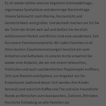
Es ist wieder kühler und uns begleiten Schmuddeltage,
regennasse Spielplätze und dämmrige Nachmittage.
24h
Unsere Sehnsucht nach Wärme, Kerzenlicht und
/ 365days
Gemütlichkeit wird größer. Und deshalb machen wir für Sie
die Türen der Arche weit auf und heißen Sie herzlich
willkommen! Herbst und Winter sind eine wunderbare Zeit
We offer support for our customers
für unsere Familientankstelle. Wir laden Familien in all
Mon - Fri 8:00am - 5:00pm
(GMT +1)
ihren bunten Zusammensetzungen herzlich ein zum
Anhalten und Auftanken. In unserer Arche erwarten Sie
Get in touch
wieder eine Andacht, die wir mit einem liebevollen,
Cybersteel Inc.
fröhlichen und auch nachdenklichen Puppenspiel eröffnen,
376-293 City Road, Suite 600
Zeit zum Basteln und Spielen, ein Angebot nur für
San Francisco, CA 94102
Erwachsene (während dieser Zeit werden ihre Kinder
betreut) und natürlich Kaffee und Tee und eine freundliche
Have any questions?
Runde an Menschen zum Austauschen, Zuhören, Mitreden.
+44 1234 567 890
Herzliche Einladung an alle Familien zur