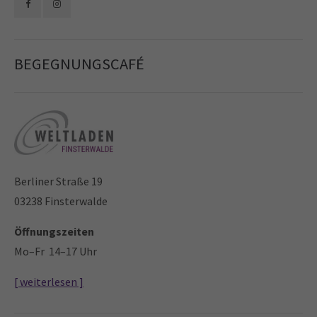
Drop us a line
info@yourdomain.com
BEGEGNUNGSCAFÉ
About us
Lorem ipsum dolor sit amet, consectetuer
adipiscing elit.
Aenean commodo ligula eget dolor. Aenean massa. Cum
sociis natoque penatibus et magnis dis parturient
montes, nascetur ridiculus mus. Donec quam felis,
Berliner Straße 19
ultricies nec.
03238 Finsterwalde
Öffnungszeiten
Mo–Fr 14–17 Uhr
[ weiterlesen ]