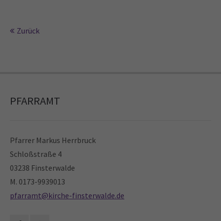
24h
Zurück
/ 365days
We offer support for our customers
Mon - Fri 8:00am - 5:00pm
(GMT +1)
PFARRAMT
Get in touch
Cybersteel Inc.
Pfarrer Markus Herrbruck
376-293 City Road, Suite 600
Schloßstraße 4
San Francisco, CA 94102
03238 Finsterwalde
M. 0173-9939013
Have any questions?
pfarramt@kirche-finsterwalde.de
+44 1234 567 890