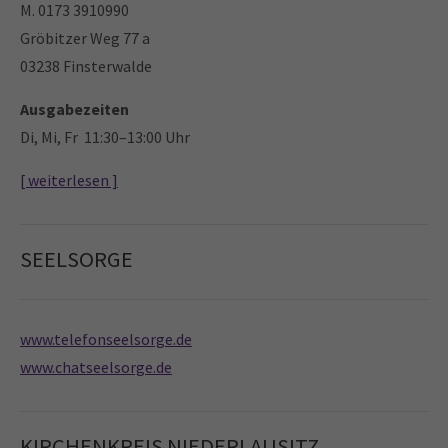
M. 0173 3910990
Gröbitzer Weg 77 a
03238 Finsterwalde
Ausgabezeiten
Di, Mi, Fr 11:30–13:00 Uhr
[ weiterlesen ]
SEELSORGE
www.telefonseelsorge.de
www.chatseelsorge.de
KIRCHENKREIS NIEDERLAUSITZ