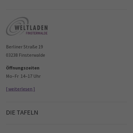
Drop us a line
info@yourdomain.com
About us
Lorem ipsum dolor sit amet, consectetuer
Berliner Straße 19
adipiscing elit.
03238 Finsterwalde
Aenean commodo ligula eget dolor. Aenean massa. Cum
sociis natoque penatibus et magnis dis parturient
Öffnungszeiten
montes, nascetur ridiculus mus. Donec quam felis,
Mo–Fr 14–17 Uhr
ultricies nec.
[ weiterlesen ]
DIE TAFELN