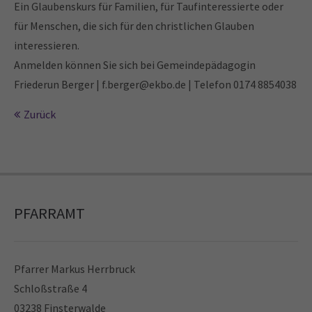
Ein Glaubenskurs für Familien, für Taufinteressierte oder
für Menschen, die sich für den christlichen Glauben
24h
interessieren.
/ 365days
Anmelden können Sie sich bei Gemeindepädagogin
Friederun Berger | f.berger@ekbo.de | Telefon 0174 8854038
Zurück
We offer support for our customers
Mon - Fri 8:00am - 5:00pm
(GMT +1)
Get in touch
Cybersteel Inc.
PFARRAMT
376-293 City Road, Suite 600
San Francisco, CA 94102
Pfarrer Markus Herrbruck
Have any questions?
Schloßstraße 4
+44 1234 567 890
03238 Finsterwalde