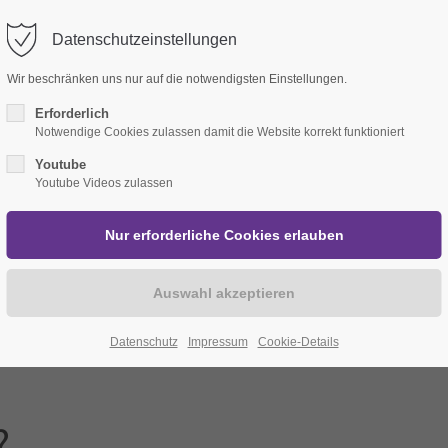
Datenschutzeinstellungen
port
Get in touch
Aktuelles
Gottesdienste
Innehalten
Vor
Wir beschränken uns nur auf die notwendigsten Einstellungen.
psum dolor sit amet:
Cybersteel Inc.
Erforderlich
Notwendige Cookies zulassen damit die Website korrekt funktioniert
376-293 City Road, Suite 6
Youtube
San Francisco, CA 94102
Youtube Videos zulassen
4h
/ 365days
Have any questions?
+44 1234 567 890
Drop us a line
r support for our customers
info@yourdomain.com
Fri 8:00am - 5:00pm
(GMT
Datenschutz
Impressum
Cookie-Details
?